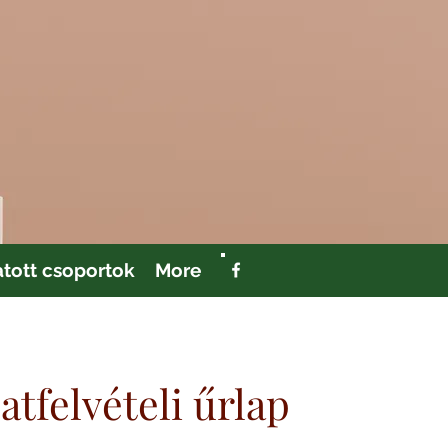
tott csoportok
More
atfelvételi űrlap