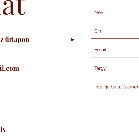
at
az űrlapon
il.com
ls