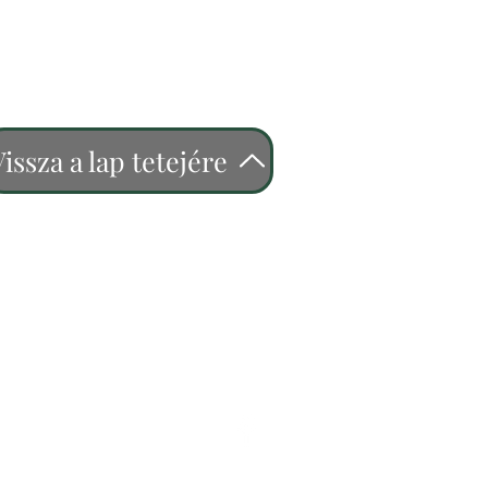
issza a lap tetejére