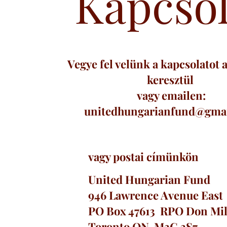
Kapcsol
Vegye fel velünk a kapcsolatot 
keresztül
vagy emailen:
unitedhungarianfund@gma
vagy postai címünkön
United Hungarian Fund
946 Lawrence Avenue East
PO Box 47613 RPO Don Mil
Toronto ON M3C 3S7