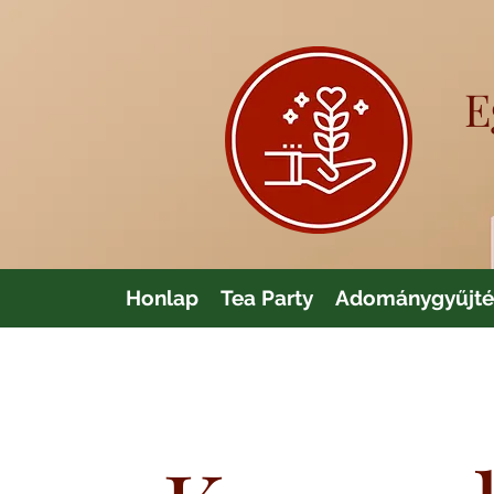
E
Honlap
Tea Party
Adománygyűjté